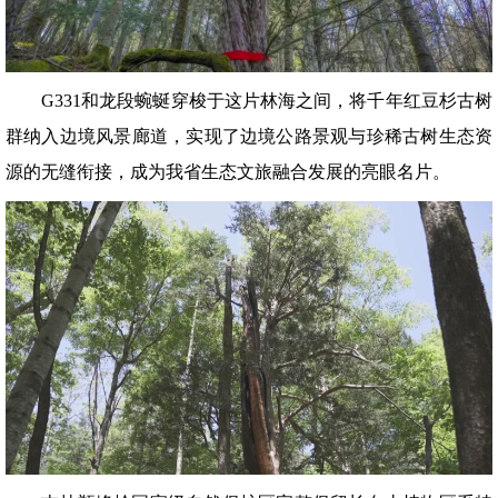
G331和龙段蜿蜒穿梭于这片林海之间，将千年红豆杉古树
群纳入边境风景廊道，实现了边境公路景观与珍稀古树生态资
源的无缝衔接，成为我省生态文旅融合发展的亮眼名片。