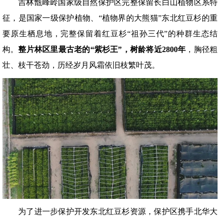
吉林甑峰岭国家级自然保护区完整保留长白山植物区系特
征，是国家一级保护植物、“植物界的大熊猫”东北红豆杉的重
要原生栖息地，完整保留着红豆杉“祖孙三代”的种群生态结
构。
整片林区里最古老的“紫杉王”，树龄将近2800年
，胸径粗
壮、枝干苍劲，历经岁月风霜依旧枝繁叶茂。
为了进一步保护开发东北红豆杉资源，保护区携手北华大