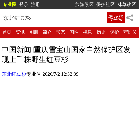
专业圈
登录
注册
旅游景区
保护社区
林草政区
东北红豆杉
首页
资讯
图册
简介
形态
习性
栖息
历史
保护
守护员
中国新闻]重庆雪宝山国家自然保护区发
现上千株野生红豆杉
东北红豆杉
专业号 2026/7/2 12:32:39