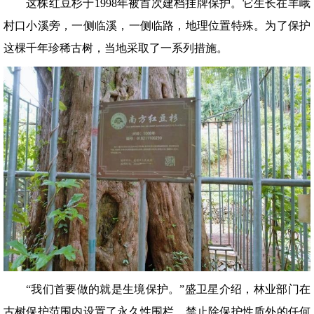
这株红豆杉于1998年被首次建档挂牌保护。它生长在羊峨
村口小溪旁，一侧临溪，一侧临路，地理位置特殊。为了保护
这棵千年珍稀古树，当地采取了一系列措施。
“我们首要做的就是生境保护。”盛卫星介绍，林业部门在
古树保护范围内设置了永久性围栏，禁止除保护性质外的任何