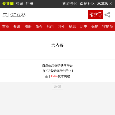
专业圈
登录
注册
旅游景区
保护社区
林草政区
东北红豆杉
首页
资讯
图册
简介
形态
习性
栖息
历史
保护
守护员
无内容
自然生态保护共享平台
京ICP备05067984号-44
基于
E-file
技术构建
反馈