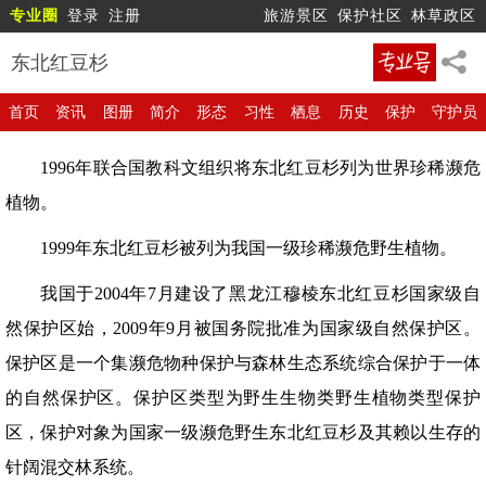
专业圈
登录
注册
旅游景区
保护社区
林草政区
东北红豆杉
首页
资讯
图册
简介
形态
习性
栖息
历史
保护
守护员
1996年联合国教科文组织将东北红豆杉列为世界珍稀濒危
植物。
1999年东北红豆杉被列为我国一级珍稀濒危野生植物。
我国于2004年7月建设了黑龙江穆棱东北红豆杉国家级自
然保护区始，2009年9月被国务院批准为国家级自然保护区。
保护区是一个集濒危物种保护与森林生态系统综合保护于一体
的自然保护区。保护区类型为野生生物类野生植物类型保护
区，保护对象为国家一级濒危野生东北红豆杉及其赖以生存的
针阔混交林系统。