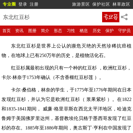
专业圈
登录
注册
旅游景区
保护社区
林草政区
东北红豆杉
首页
资讯
图册
简介
形态
习性
栖息
历史
保护
守护员
东北红豆杉是世界上公认的濒危灭绝的天然珍稀抗癌植
物，在地球上已有250万年的历史，是植物活化石。
红豆杉属最初出现的只有一个种的红豆杉 ，欧洲红豆杉，
卡尔·林奈于1753年确认（不含香榧红豆杉莲 ）。
卡尔·桑伯格，林奈的学生，于1775年至1776年期间在日本
发现红豆杉，并认为它是欧洲红豆杉（ 浆果紫杉 ）。在1822
和1835-1841期间， 威廉·格里菲斯在西北太平洋地区，哈迪克
鲁姆于美国佛罗里达州，基督教埃伦贝格于墨西哥发现了红豆
杉的存在。1885年至1886年期间，奥古斯丁·亨利在中国发现了