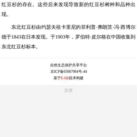
红豆杉的存在。这些后来发现导致新的红豆杉树种和品种出
现。
东北红豆杉由约瑟夫祖卡里尼的菲利普·弗朗茨·冯·西博尔
德于1843在日本发现。于1903年，罗伯特·皮尔格在中国收集到
东北红豆杉标本。
自然生态保护共享平台
京ICP备05067984号-44
基于
E-file
技术构建
反馈